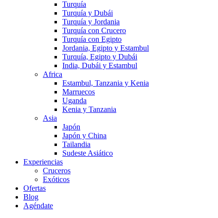
Turquía
Turquía y Dubái
Turquía y Jordania
Turquía con Crucero
Turquía con Egipto
Jordania, Egipto y Estambul
Turquía, Egipto y Dubái
India, Dubái y Estambul
Africa
Estambul, Tanzania y Kenia
Marruecos
Uganda
Kenia y Tanzania
Asia
Japón
Japón y China
Tailandia
Sudeste Asiático
Experiencias
Cruceros
Exóticos
Ofertas
Blog
Agéndate