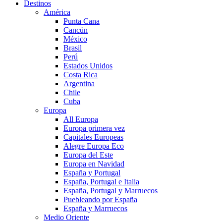
Destinos
América
Punta Cana
Cancún
México
Brasil
Perú
Estados Unidos
Costa Rica
Argentina
Chile
Cuba
Europa
All Europa
Europa primera vez
Capitales Europeas
Alegre Europa Eco
Europa del Este
Europa en Navidad
España y Portugal
España, Portugal e Italia
España, Portugal y Marruecos
Puebleando por España
España y Marruecos
Medio Oriente