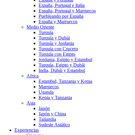
España, Portugal e Italia
España, Portugal y Marruecos
Puebleando por España
España y Marruecos
Medio Oriente
Turquía
Turquía y Dubái
Turquía y Jordania
Turquía con Crucero
Turquía con Egipto
Jordania, Egipto y Estambul
Turquía, Egipto y Dubái
India, Dubái y Estambul
Africa
Estambul, Tanzania y Kenia
Marruecos
Uganda
Kenia y Tanzania
Asia
Japón
Japón y China
Tailandia
Sudeste Asiático
Experiencias