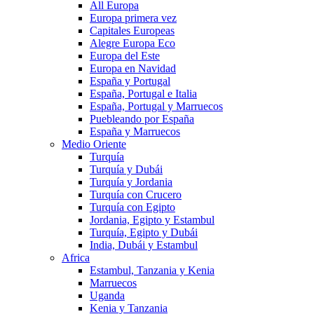
All Europa
Europa primera vez
Capitales Europeas
Alegre Europa Eco
Europa del Este
Europa en Navidad
España y Portugal
España, Portugal e Italia
España, Portugal y Marruecos
Puebleando por España
España y Marruecos
Medio Oriente
Turquía
Turquía y Dubái
Turquía y Jordania
Turquía con Crucero
Turquía con Egipto
Jordania, Egipto y Estambul
Turquía, Egipto y Dubái
India, Dubái y Estambul
Africa
Estambul, Tanzania y Kenia
Marruecos
Uganda
Kenia y Tanzania