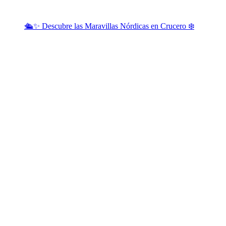
🛳️✨ Descubre las Maravillas Nórdicas en Crucero ❄️