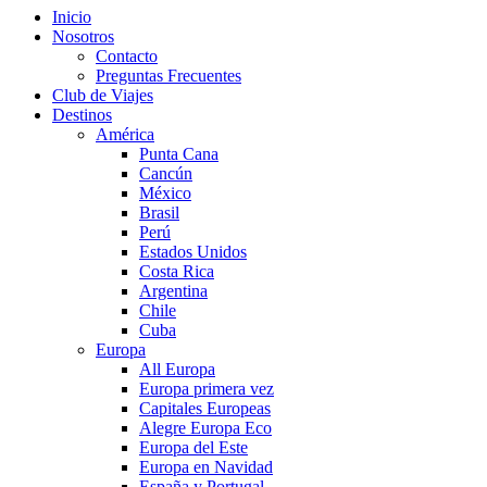
Inicio
Nosotros
Contacto
Preguntas Frecuentes
Club de Viajes
Destinos
América
Punta Cana
Cancún
México
Brasil
Perú
Estados Unidos
Costa Rica
Argentina
Chile
Cuba
Europa
All Europa
Europa primera vez
Capitales Europeas
Alegre Europa Eco
Europa del Este
Europa en Navidad
España y Portugal