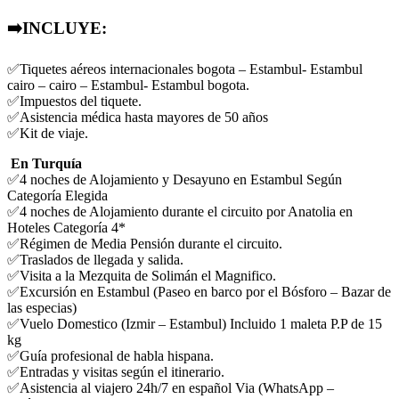
➡️
INCLUYE:
✅
Tiquetes aéreos internacionales bogota – Estambul- Estambul
cairo – cairo – Estambul- Estambul bogota.
✅Impuestos del tiquete.
✅
Asistencia médica hasta mayores de 50 años
✅
Kit de viaje.
En Turquía
✅4 noches de Alojamiento y Desayuno en Estambul Según
Categoría Elegida
✅
4 noches de Alojamiento durante el circuito por Anatolia en
Hoteles Categoría 4*
✅
Régimen de Media Pensión durante el circuito.
✅
Traslados de llegada y salida.
✅
Visita a la Mezquita de Solimán el Magnifico.
✅
Excursión en Estambul (Paseo en barco por el Bósforo – Bazar de
las especias)
✅
Vuelo Domestico (Izmir – Estambul) Incluido 1 maleta P.P de 15
kg
✅
Guía profesional de habla hispana.
✅
Entradas y visitas según el itinerario.
✅
Asistencia al viajero 24h/7 en español Via (WhatsApp –