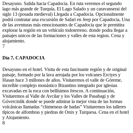
Desayuno. Salida hacia Capadocia. En ruta veremos el segundo
lago más grande de Turquía, El Lago Salado y un
caravanserai
del
siglo 13 (posada medieval) Llegada a Capadocia
. Opcionalmente
podrá contratar una excursión de Safari en
Jeep
por Capadocia, Una
de las aventuras más emocionantes de Capadocia que le
permitira
explorar la región en un vehículo todoterreno. donde
podra
llegar a
paisajes
unicos
de las formaciones y valles de esta
region
.
Cena y
alojamiento
.
7
Día 7, CAPADOCIA
Desayuno en el hotel. Visita de esta fascinante región y de original
paisaje, formado por la lava arrojada por los volcanes
Erciyes
y
Hasan hace 3 millones de años. Visitaremos el valle de
Göreme
,
increíble complejo monástico Bizantino integrado por iglesias
excavadas en la roca con bellísimos frescos. A continuación,
Visitaremos al Valle de
Avcilar
y los Valles de
Pasabagi
y de
Gόvercinlik
donde se puede admirar la mejor vista
de las formas
volcánicas llamadas “chimeneas de hadas” Visitaremos los talleres
típicos de alfombras y piedras de
Onix
y Turquesa. Cena en el hotel
y Alojamiento
.
8