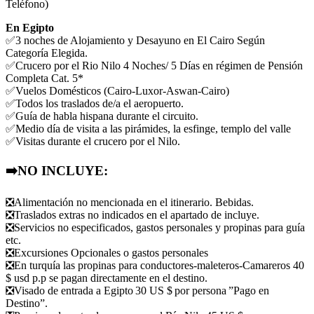
Teléfono)
En Egipto
✅3 noches de Alojamiento y Desayuno en El Cairo Según
Categoría Elegida.
✅
Crucero por el Rio Nilo 4 Noches/ 5 Días en régimen de Pensión
Completa Cat. 5*
✅
Vuelos Domésticos (Cairo-Luxor-Aswan-Cairo)
✅
Todos los traslados de/a el aeropuerto.
✅
Guía de habla hispana durante el circuito.
✅
Medio día de visita a las pirámides, la esfinge, templo del valle
✅
Visitas durante el crucero por el Nilo.
➡️
NO INCLUYE:
❎
Alimentación no mencionada en el itinerario. Bebidas.
❎Traslados extras no indicados en el apartado de incluye.
❎
Servicios no especificados, gastos personales y propinas para guía
etc.
❎
Excursiones Opcionales o gastos personales
❎
En turquía las propinas para conductores-maleteros-Camareros 40
$ usd p.p se pagan directamente en el destino.
❎
Visado de entrada a Egipto 30 US $ por persona ”Pago en
Destino”.