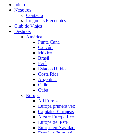
Inicio
Nosotros
Contacto
Preguntas Frecuentes
Club de Viajes
Destinos
América
Punta Cana
Cancún
México
Brasil
Perú
Estados Unidos
Costa Rica
Argentina
Chile
Cuba
Europa
All Europa
Europa primera vez
Capitales Europeas
Alegre Europa Eco
Europa del Este
Europa en Navidad
España y Portugal