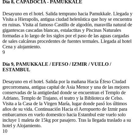
Día 8, CAPADOCIA - PAMUKKALE
Desayuno en el hotel. Salida temprano hacia
Pamukkale
. Llegada y
Visita a
Hierapolis
, antigua ciudad helenística que hoy se encuentra
en ruinas. Visita al famoso
Castillo de algodón
, maravilla natural de
gigantescas cascadas blancas, estalactitas y Piscinas Naturales
formadas a lo largo de los siglos por el paso de las aguas cargadas
de sales calcáreas procedentes de fuentes termales. Llegada al hotel
Cena y alojamiento.
9
Día 9, PAMUKKALE / EFESO / IZMIR / VUELO /
ESTAMBUL
Desayuno en el hotel. Salida por la mañana Hacia
Éfeso
Ciudad
grecorromana, antigua capital de Asia Menor y una de las mejores
conservadas de la antigüedad donde se encuentran el
Templo de
Adriano
, Templo de Trajano, el teatro y la Biblioteca de Celso.
Visita a la Casa de la Virgen María, lugar donde pasó los últimos
años de su vida. Continuación Hacia el Aeropuerto de Izmir para
embarcarnos en vuelo domestico hacia Estambul
este vuelo solo
incluye 1 maleta de 15kg por pasajero. T
ras la llegada traslado a su
hotel y Alojamiento
.
10