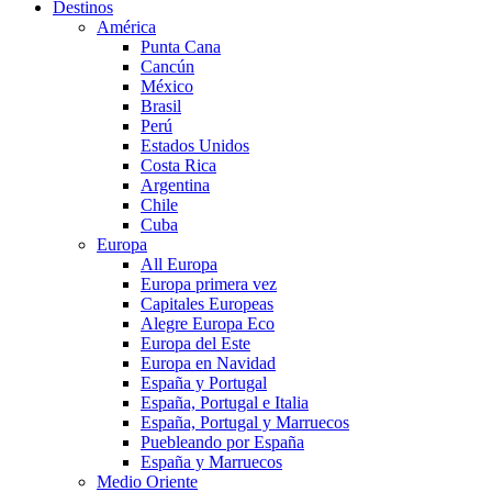
Destinos
América
Punta Cana
Cancún
México
Brasil
Perú
Estados Unidos
Costa Rica
Argentina
Chile
Cuba
Europa
All Europa
Europa primera vez
Capitales Europeas
Alegre Europa Eco
Europa del Este
Europa en Navidad
España y Portugal
España, Portugal e Italia
España, Portugal y Marruecos
Puebleando por España
España y Marruecos
Medio Oriente