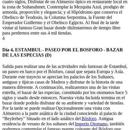
cuatro siglos, Disfrutar de un Almuerzo típico en restaurante local en
la zona de
Sultanahmet
, Contemplar la
Mezquita Azul
, prodigio de
armonía, proporción y elegancia; y al Hipódromo que conserva el
Obelisco de Teodosio, la Columna Serpentina, la Fuente del
Emperador Guillermo y el Obelisco
Egipcio. Al
final de la tarde
visitar al famoso
Gran bazar
donde disfrutaremos de tiempo libre
para perdernos entre sus 4 mil tiendas.
4
Día 4, ESTAMBUL - PASEO POR EL BOSFORO - BAZAR
DE LAS ESPECIAS (D)
Salida para realizar una de las actividades más famosas de Estambul,
un paseo en barco por
el Bósforo
, canal que separa Europa y Asía.
Durante este trayecto se aprecian los palacios de los Sultanes,
antiguas y típicas casas de Madera y disfrutar de la historia de una
manera diferente. A continuación, realizaremos una de las visitas
estrella, el bazar de las especias, constituido por los otomanos hace 5
siglos y usado desde entonces. Nuestra visita Incluida termina en el
bazar donde podrán disfrutar de su ambiente y variedad de tiendas.
Por la tarde se puede realizar Opcionalmente una visita con
Almuerzo a la parte asiática de la ciudad conociendo al palacio de
“
Beylerbey
” Situado en el lado asiático del
Bósforo
.
Antigua
residencia de verano de los sultanes del
Imperio Otomano
,
también
podremos contemplar el famoso puente colgante del
Bósforo
que