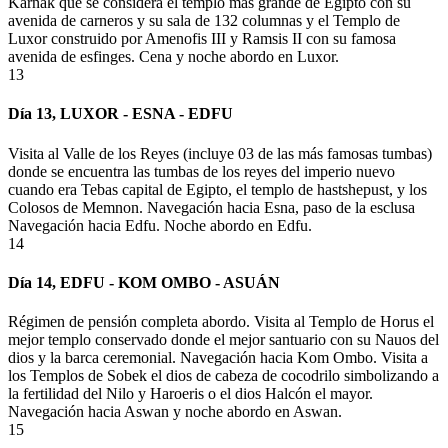
Karnak que se considera el templo más grande de Egipto con su
avenida de carneros y su sala de 132 columnas y el Templo de
Luxor construido por Amenofis III y
Ramsis
II con su famosa
avenida de esfinges. Cena y noche abordo en Luxor.
13
Día 13, LUXOR - ESNA - EDFU
Visita al Valle de los Reyes (incluye 03 de las más famosas tumbas)
donde se encuentra las tumbas de los reyes del imperio nuevo
cuando era Tebas capital de Egipto, el
templo de
hastshepust
,
y los
Colosos de
Memnon
. Navegación hacia
Esna
, paso de la esclusa
Navegación hacia
Edfu
. Noche abordo en
Edfu
.
14
Día 14, EDFU - KOM OMBO - ASUÁN
Régimen de pensión completa abordo. Visita al Templo de Horus el
mejor templo conservado donde el mejor santuario con su
Nauos
del
dios y la barca ceremonial. Navegación hacia
Kom
Ombo
. Visita a
los Templos de Sobek el dios de cabeza de cocodrilo simbolizando a
la fertilidad del Nilo y
Haroeris
o el dios Halcón el mayor.
Navegación hacia
Aswan
y noche abordo en
Aswan
.
15