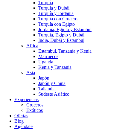
Turquía
Turquía y Dubái
Turquía y Jordania
Turquía con Crucero
Turquía con Egipto
Jordania, Egipto y Estambul
Turquía, Egipto y Dubái
India, Dubái y Estambul
Africa
Estambul, Tanzania y Kenia
Marruecos
Uganda
Kenia y Tanzania
Asia
Japón
Japón y China
Tailandia
Sudeste Asiático
Experiencias
Cruceros
Exóticos
Ofertas
Blog
Agéndate