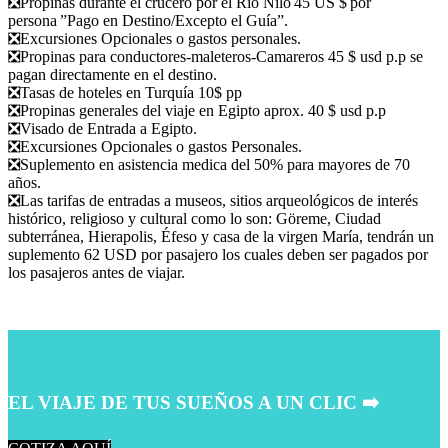
❎
Propinas durante el crucero por el Río Nilo 45 US $ por
persona ”Pago en Destino/Excepto el Guía”.
❎
Excursiones Opcionales o gastos personales.
❎
Propinas para conductores-maleteros-Camareros 45 $ usd p.p se
pagan directamente en el destino.
❎
Tasas de hoteles en Turquía 10$ pp
❎
Propinas generales del viaje en Egipto aprox. 40 $ usd p.p
❎
Visado de Entrada a Egipto.
❎
Excursiones Opcionales o gastos Personales.
❎
Suplemento en asistencia medica del 50% para mayores de 70
años.
❎
Las tarifas de entradas a museos, sitios arqueológicos de interés
histórico, religioso y cultural como lo son: Göreme, Ciudad
subterránea, Hierapolis, Éfeso y casa de la virgen María, tendrán un
suplemento 62 USD por pasajero los cuales deben ser pagados por
los pasajeros antes de viajar.
EL VIAJE DE TUS SUEÑOS A UN CLIC ➡️