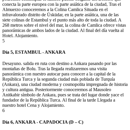
conecta la parte europea con la parte asiática de la ciudad, Tras el
Almuerzo conoceremos a la Colina
Camlica
Situada en el
infravalorado distrito de
Üsküdar
, en la parte asiática, una de las
siete colinas de Estambul y el punto más alto de toda la ciudad. A
268 metros sobre el nivel del mar, la colina de
Camlica
ofrece vistas
panorámicas de ambos lados de la ciudad. Al final del
día
vuelta al
Hotel. Alojamiento
.
5
Día 5, ESTAMBUL - ANKARA
Desayuno. salida en ruta con destino a Ankara pasando por las
montañas de Bolu. Tras la llegada realizaremos una visita
panorámica con nuestro autocar para conocer a la capital de la
República Turca y la segunda ciudad más poblada de Turquía
(Ankara), una ciudad moderna y cosmopolita impregnada de historia
y cultura antigua. Posteriormente conoceremos al Mausoleo
Anitkabir
símbolo de Ankara, pues se trata del lugar donde yace el
fundador de la República Turca. Al final de la tarde Llegada a
nuestro hotel Cena y
Alojamiento.
6
Día 6, ANKARA - CAPADOCIA (D – C)