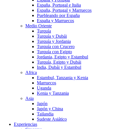
España, Portugal e Italia
España, Portugal y Marruecos
Puebleando por España
España y Marruecos
Medio Oriente
Turquía
Turquía y Dubái
Turquía y Jordania
Turquía con Crucero
Turquía con Egipto
Jordania, Egipto y Estambul
Turquía, Egipto y Dubái
India, Dubái y Estambul
Africa
Estambul, Tanzania y Kenia
Marruecos
Uganda
Kenia y Tanzania
Asia
Japón
Japón y China
Tailandia
Sudeste Asiático
Experiencias