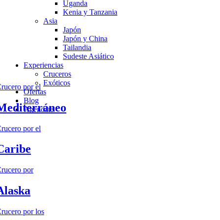
Uganda
Kenia y Tanzania
Asia
Japón
Japón y China
Tailandia
Sudeste Asiático
Experiencias
Cruceros
Exóticos
rucero por el
Ofertas
Blog
Mediterráneo
Agéndate
rucero por el
Caribe
rucero por
Alaska
rucero por los