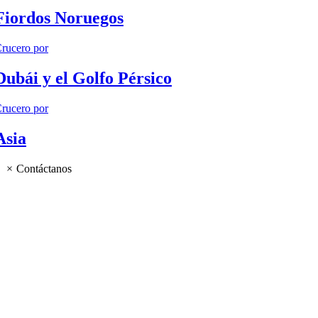
Fiordos Noruegos
rucero por
Dubái y el Golfo Pérsico
rucero por
Asia
×
Contáctanos