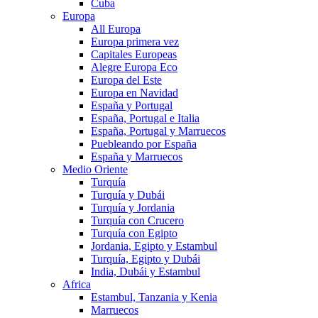
Cuba
Europa
All Europa
Europa primera vez
Capitales Europeas
Alegre Europa Eco
Europa del Este
Europa en Navidad
España y Portugal
España, Portugal e Italia
España, Portugal y Marruecos
Puebleando por España
España y Marruecos
Medio Oriente
Turquía
Turquía y Dubái
Turquía y Jordania
Turquía con Crucero
Turquía con Egipto
Jordania, Egipto y Estambul
Turquía, Egipto y Dubái
India, Dubái y Estambul
Africa
Estambul, Tanzania y Kenia
Marruecos