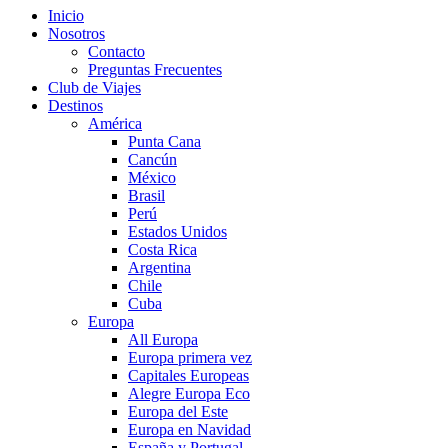
Inicio
Nosotros
Contacto
Preguntas Frecuentes
Club de Viajes
Destinos
América
Punta Cana
Cancún
México
Brasil
Perú
Estados Unidos
Costa Rica
Argentina
Chile
Cuba
Europa
All Europa
Europa primera vez
Capitales Europeas
Alegre Europa Eco
Europa del Este
Europa en Navidad
España y Portugal