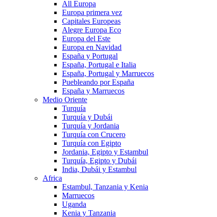
All Europa
Europa primera vez
Capitales Europeas
Alegre Europa Eco
Europa del Este
Europa en Navidad
España y Portugal
España, Portugal e Italia
España, Portugal y Marruecos
Puebleando por España
España y Marruecos
Medio Oriente
Turquía
Turquía y Dubái
Turquía y Jordania
Turquía con Crucero
Turquía con Egipto
Jordania, Egipto y Estambul
Turquía, Egipto y Dubái
India, Dubái y Estambul
Africa
Estambul, Tanzania y Kenia
Marruecos
Uganda
Kenia y Tanzania