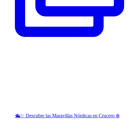
🛳️✨ Descubre las Maravillas Nórdicas en Crucero ❄️