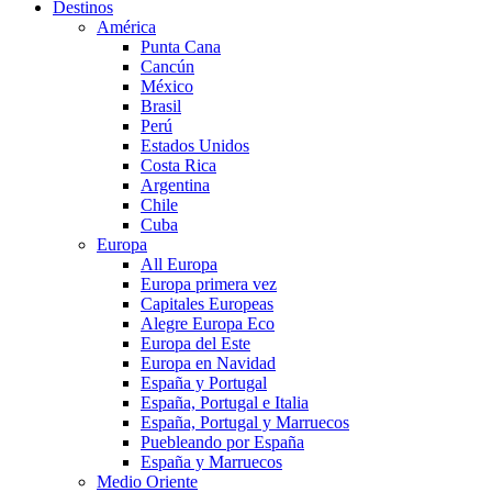
Destinos
América
Punta Cana
Cancún
México
Brasil
Perú
Estados Unidos
Costa Rica
Argentina
Chile
Cuba
Europa
All Europa
Europa primera vez
Capitales Europeas
Alegre Europa Eco
Europa del Este
Europa en Navidad
España y Portugal
España, Portugal e Italia
España, Portugal y Marruecos
Puebleando por España
España y Marruecos
Medio Oriente