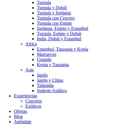
Turquía
Turquía y Dubái
Turquía y Jordania
Turquía con Crucero
Turquía con Egipto
Jordania, Egipto y Estambul
Turquía, Egipto y Dubái
India, Dubái y Estambul
Africa
Estambul, Tanzania y Kenia
Marruecos
Uganda
Kenia y Tanzania
Asia
Japón
Japón y China
Tailandia
Sudeste Asiático
Experiencias
Cruceros
Exóticos
Ofertas
Blog
Agéndate