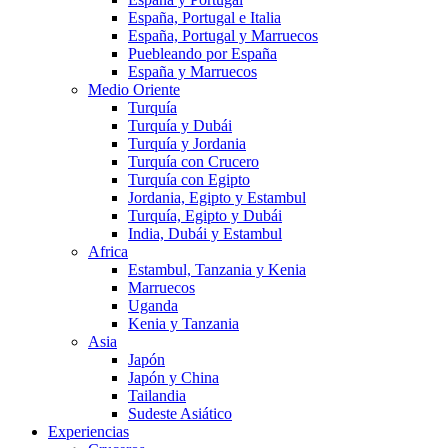
España, Portugal e Italia
España, Portugal y Marruecos
Puebleando por España
España y Marruecos
Medio Oriente
Turquía
Turquía y Dubái
Turquía y Jordania
Turquía con Crucero
Turquía con Egipto
Jordania, Egipto y Estambul
Turquía, Egipto y Dubái
India, Dubái y Estambul
Africa
Estambul, Tanzania y Kenia
Marruecos
Uganda
Kenia y Tanzania
Asia
Japón
Japón y China
Tailandia
Sudeste Asiático
Experiencias