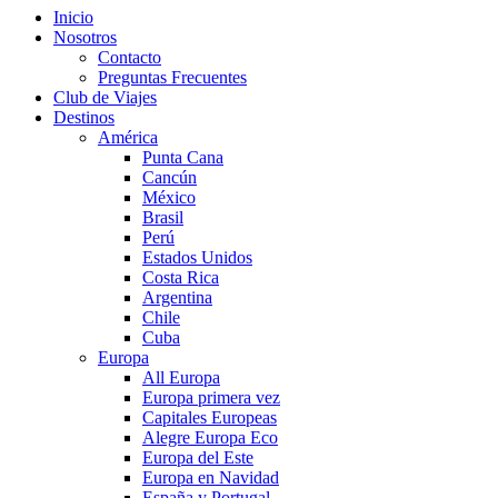
Inicio
Nosotros
Contacto
Preguntas Frecuentes
Club de Viajes
Destinos
América
Punta Cana
Cancún
México
Brasil
Perú
Estados Unidos
Costa Rica
Argentina
Chile
Cuba
Europa
All Europa
Europa primera vez
Capitales Europeas
Alegre Europa Eco
Europa del Este
Europa en Navidad
España y Portugal