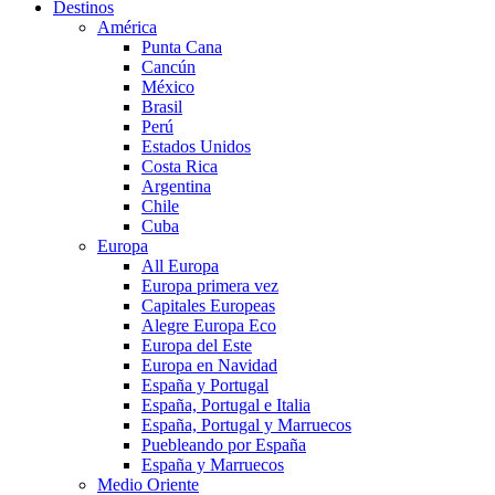
Destinos
América
Punta Cana
Cancún
México
Brasil
Perú
Estados Unidos
Costa Rica
Argentina
Chile
Cuba
Europa
All Europa
Europa primera vez
Capitales Europeas
Alegre Europa Eco
Europa del Este
Europa en Navidad
España y Portugal
España, Portugal e Italia
España, Portugal y Marruecos
Puebleando por España
España y Marruecos
Medio Oriente