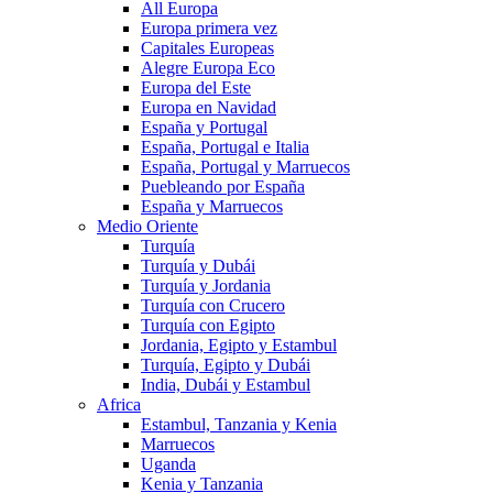
All Europa
Europa primera vez
Capitales Europeas
Alegre Europa Eco
Europa del Este
Europa en Navidad
España y Portugal
España, Portugal e Italia
España, Portugal y Marruecos
Puebleando por España
España y Marruecos
Medio Oriente
Turquía
Turquía y Dubái
Turquía y Jordania
Turquía con Crucero
Turquía con Egipto
Jordania, Egipto y Estambul
Turquía, Egipto y Dubái
India, Dubái y Estambul
Africa
Estambul, Tanzania y Kenia
Marruecos
Uganda
Kenia y Tanzania