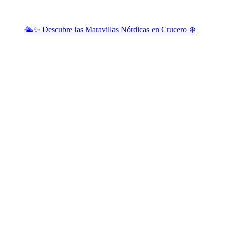
🛳️✨ Descubre las Maravillas Nórdicas en Crucero ❄️