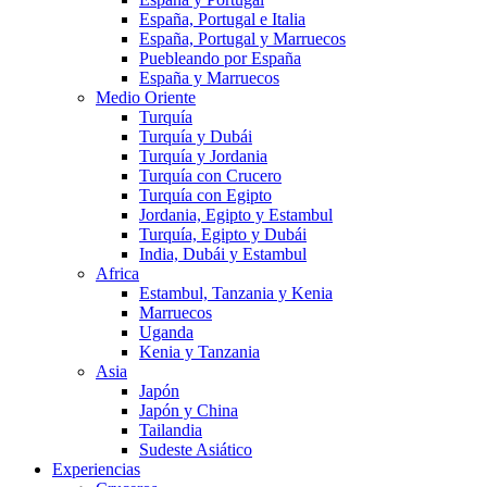
España, Portugal e Italia
España, Portugal y Marruecos
Puebleando por España
España y Marruecos
Medio Oriente
Turquía
Turquía y Dubái
Turquía y Jordania
Turquía con Crucero
Turquía con Egipto
Jordania, Egipto y Estambul
Turquía, Egipto y Dubái
India, Dubái y Estambul
Africa
Estambul, Tanzania y Kenia
Marruecos
Uganda
Kenia y Tanzania
Asia
Japón
Japón y China
Tailandia
Sudeste Asiático
Experiencias