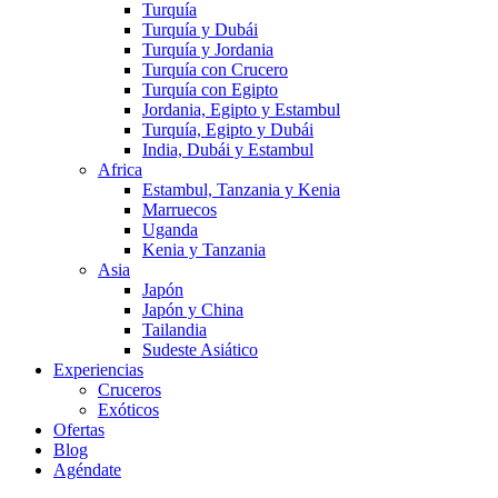
Turquía
Turquía y Dubái
Turquía y Jordania
Turquía con Crucero
Turquía con Egipto
Jordania, Egipto y Estambul
Turquía, Egipto y Dubái
India, Dubái y Estambul
Africa
Estambul, Tanzania y Kenia
Marruecos
Uganda
Kenia y Tanzania
Asia
Japón
Japón y China
Tailandia
Sudeste Asiático
Experiencias
Cruceros
Exóticos
Ofertas
Blog
Agéndate