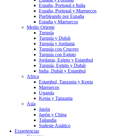
España, Portugal e Italia
España, Portugal y Marruecos
Puebleando por España
España y Marruecos
Medio Oriente
Turquía
Turquía y Dubái
Turquía y Jordania
Turquía con Crucero
Turquía con Egipto
Jordania, Egipto y Estambul
Turquía, Egipto y Dubái
India, Dubái y Estambul
Africa
Estambul, Tanzania y Kenia
Marruecos
Uganda
Kenia y Tanzania
Asia
Japón
Japón y China
Tailandia
Sudeste Asiático
Experiencias