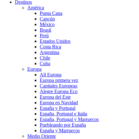
Destinos
América
Punta Cana
Cancún
México
Brasil
Perú
Estados Unidos
Costa Rica
Argentina
Chile
Cuba
Europa
All Europa
Europa primera vez
Capitales Europeas
Alegre Europa Eco
Europa del Este
Europa en Navidad
España y Portugal
España, Portugal e Italia
España, Portugal y Marruecos
Puebleando por España
España y Marruecos
Medio Oriente