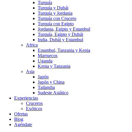
Turquía
Turquía y Dubái
Turquía y Jordania
Turquía con Crucero
Turquía con Egipto
Jordania, Egipto y Estambul
Turquía, Egipto y Dubái
India, Dubái y Estambul
Africa
Estambul, Tanzania y Kenia
Marruecos
Uganda
Kenia y Tanzania
Asia
Japón
Japón y China
Tailandia
Sudeste Asiático
Experiencias
Cruceros
Exóticos
Ofertas
Blog
Agéndate