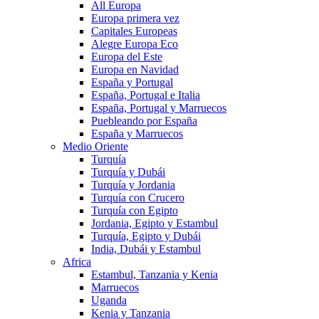
All Europa
Europa primera vez
Capitales Europeas
Alegre Europa Eco
Europa del Este
Europa en Navidad
España y Portugal
España, Portugal e Italia
España, Portugal y Marruecos
Puebleando por España
España y Marruecos
Medio Oriente
Turquía
Turquía y Dubái
Turquía y Jordania
Turquía con Crucero
Turquía con Egipto
Jordania, Egipto y Estambul
Turquía, Egipto y Dubái
India, Dubái y Estambul
Africa
Estambul, Tanzania y Kenia
Marruecos
Uganda
Kenia y Tanzania