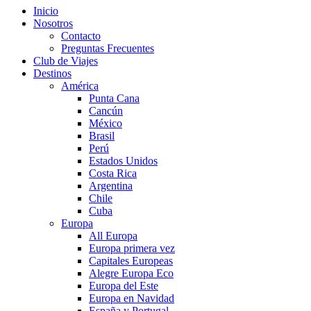
Inicio
Nosotros
Contacto
Preguntas Frecuentes
Club de Viajes
Destinos
América
Punta Cana
Cancún
México
Brasil
Perú
Estados Unidos
Costa Rica
Argentina
Chile
Cuba
Europa
All Europa
Europa primera vez
Capitales Europeas
Alegre Europa Eco
Europa del Este
Europa en Navidad
España y Portugal