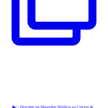
🛳️✨ Descubre las Maravillas Nórdicas en Crucero ❄️