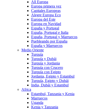
All Europa
Europa primera vez
Capitales Europeas
Alegre Europa Eco
Europa del Este
Europa en Navidad
España y Portugal
España, Portugal e Italia
España, Portugal y Marruecos
Puebleando por España
España y Marruecos
Medio Oriente
Turquía
Turquía y Dubái
Turquía y Jordania
Turquía con Crucero
Turquía con Egipto
Jordania, Egipto y Estambul
Turquía, Egipto y Dubái
India, Dubái y Estambul
Africa
Estambul, Tanzania y Kenia
Marruecos
Uganda
Kenia y Tanzania