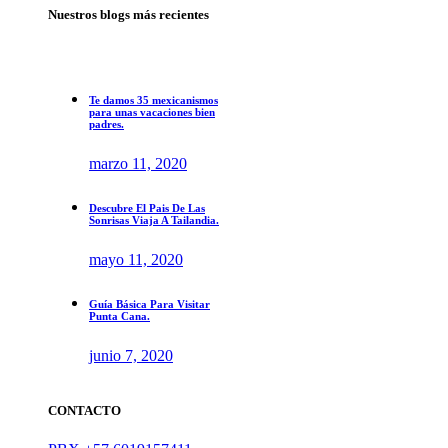
Nuestros blogs más recientes
Te damos 35 mexicanismos
para unas vacaciones bien
padres.
marzo 11, 2020
Descubre El Pais De Las
Sonrisas Viaja A Tailandia.
mayo 11, 2020
Guía Básica Para Visitar
Punta Cana.
junio 7, 2020
CONTACTO