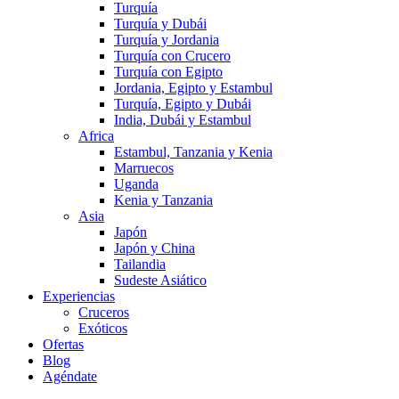
Turquía
Turquía y Dubái
Turquía y Jordania
Turquía con Crucero
Turquía con Egipto
Jordania, Egipto y Estambul
Turquía, Egipto y Dubái
India, Dubái y Estambul
Africa
Estambul, Tanzania y Kenia
Marruecos
Uganda
Kenia y Tanzania
Asia
Japón
Japón y China
Tailandia
Sudeste Asiático
Experiencias
Cruceros
Exóticos
Ofertas
Blog
Agéndate