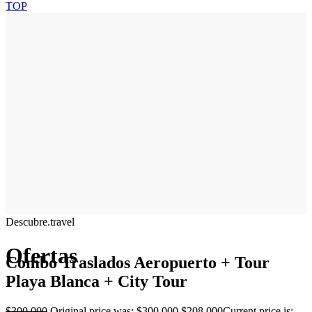
TOP
Descubre.travel
Ofertas
Combo Traslados Aeropuerto + Tour
Playa Blanca + City Tour
$
300.000
Original price was: $300.000.
$
208.000
Current price is: