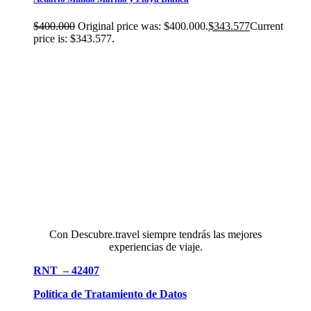
$
400.000
Original price was: $400.000.
$
343.577
Current
price is: $343.577.
Con Descubre.travel siempre tendrás las mejores
experiencias de viaje.
RNT – 42407
Política de Tratamiento de Datos