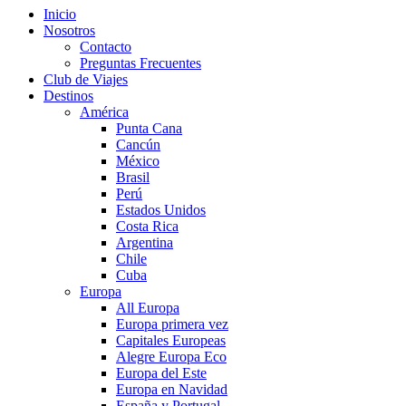
Inicio
Nosotros
Contacto
Preguntas Frecuentes
Club de Viajes
Destinos
América
Punta Cana
Cancún
México
Brasil
Perú
Estados Unidos
Costa Rica
Argentina
Chile
Cuba
Europa
All Europa
Europa primera vez
Capitales Europeas
Alegre Europa Eco
Europa del Este
Europa en Navidad
España y Portugal