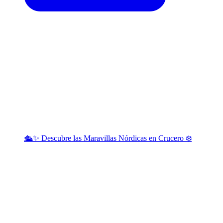
🛳️✨ Descubre las Maravillas Nórdicas en Crucero ❄️