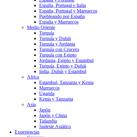
España, Portugal e Italia
España, Portugal y Marruecos
Puebleando por España
España y Marruecos
Medio Oriente
Turquía
Turquía y Dubái
Turquía y Jordania
Turquía con Crucero
Turquía con Egipto
Jordania, Egipto y Estambul
Turquía, Egipto y Dubái
India, Dubái y Estambul
Africa
Estambul, Tanzania y Kenia
Marruecos
Uganda
Kenia y Tanzania
Asia
Japón
Japón y China
Tailandia
Sudeste Asiático
Experiencias