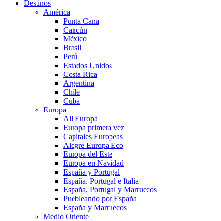
Destinos
América
Punta Cana
Cancún
México
Brasil
Perú
Estados Unidos
Costa Rica
Argentina
Chile
Cuba
Europa
All Europa
Europa primera vez
Capitales Europeas
Alegre Europa Eco
Europa del Este
Europa en Navidad
España y Portugal
España, Portugal e Italia
España, Portugal y Marruecos
Puebleando por España
España y Marruecos
Medio Oriente