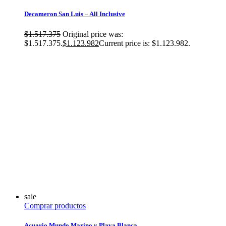
Decameron San Luis – All Inclusive
$
1.517.375
Original price was:
$1.517.375.
$
1.123.982
Current price is: $1.123.982.
sale
Comprar productos
Acuario Mundo Marino y Playa Blanca