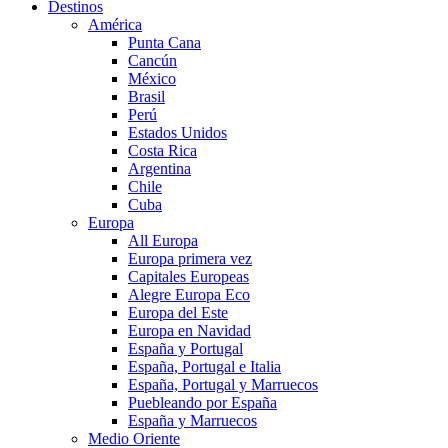
Destinos
América
Punta Cana
Cancún
México
Brasil
Perú
Estados Unidos
Costa Rica
Argentina
Chile
Cuba
Europa
All Europa
Europa primera vez
Capitales Europeas
Alegre Europa Eco
Europa del Este
Europa en Navidad
España y Portugal
España, Portugal e Italia
España, Portugal y Marruecos
Puebleando por España
España y Marruecos
Medio Oriente