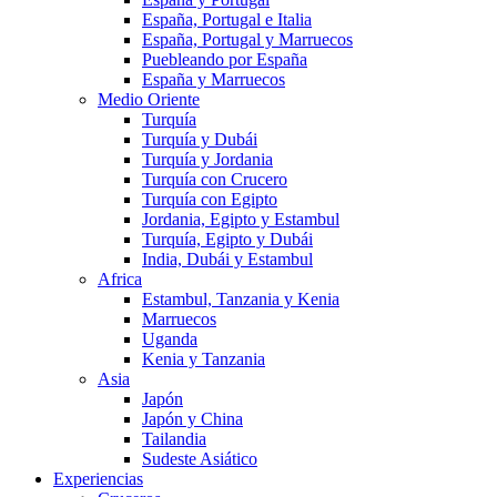
España, Portugal e Italia
España, Portugal y Marruecos
Puebleando por España
España y Marruecos
Medio Oriente
Turquía
Turquía y Dubái
Turquía y Jordania
Turquía con Crucero
Turquía con Egipto
Jordania, Egipto y Estambul
Turquía, Egipto y Dubái
India, Dubái y Estambul
Africa
Estambul, Tanzania y Kenia
Marruecos
Uganda
Kenia y Tanzania
Asia
Japón
Japón y China
Tailandia
Sudeste Asiático
Experiencias