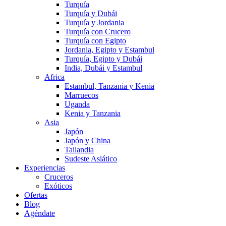
Turquía
Turquía y Dubái
Turquía y Jordania
Turquía con Crucero
Turquía con Egipto
Jordania, Egipto y Estambul
Turquía, Egipto y Dubái
India, Dubái y Estambul
Africa
Estambul, Tanzania y Kenia
Marruecos
Uganda
Kenia y Tanzania
Asia
Japón
Japón y China
Tailandia
Sudeste Asiático
Experiencias
Cruceros
Exóticos
Ofertas
Blog
Agéndate