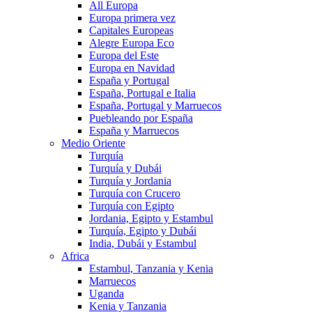
All Europa
Europa primera vez
Capitales Europeas
Alegre Europa Eco
Europa del Este
Europa en Navidad
España y Portugal
España, Portugal e Italia
España, Portugal y Marruecos
Puebleando por España
España y Marruecos
Medio Oriente
Turquía
Turquía y Dubái
Turquía y Jordania
Turquía con Crucero
Turquía con Egipto
Jordania, Egipto y Estambul
Turquía, Egipto y Dubái
India, Dubái y Estambul
Africa
Estambul, Tanzania y Kenia
Marruecos
Uganda
Kenia y Tanzania