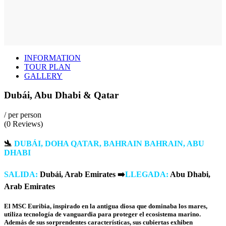
INFORMATION
TOUR PLAN
GALLERY
Dubái, Abu Dhabi & Qatar
/ per person
(0 Reviews)
🛬
DUBÁI, DOHA QATAR, BAHRAIN BAHRAIN, ABU
DHABI
SALIDA:
Dubái, Arab Emirates
➡️
LLEGADA:
Abu Dhabi,
Arab Emirates
El MSC Euribia, inspirado en la antigua diosa que dominaba los mares,
utiliza tecnología de vanguardia para proteger el ecosistema marino.
Además de sus sorprendentes características, sus cubiertas exhiben