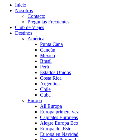
Inicio
Nosotros
Contacto
Preguntas Frecuentes
Club de Viajes
Destinos
América
Punta Cana
Cancún
México
Brasil
Perú
Estados Unidos
Costa Rica
Argentina
Chile
Cuba
Europa
All Europa
Europa primera vez
Capitales Europeas
Alegre Europa Eco
Europa del Este
Europa en Navidad
España y Portugal