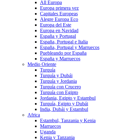
All Europa
Europa primera vez
Capitales Europeas
Alegre Europa Eco
Europa del Este
Europa en Navidad
España y Portugal
España, Portugal e Italia
España, Portugal y Marruecos
Puebleando por España
España y Marruecos
Medio Oriente
Turquía
Turquía y Dubái
Turquía y Jordania
Turquía con Crucero
Turquía con Egipto
Jordania, Egipto y Estambul
Turquía, Egipto y Dubái
India, Dubái y Estambul
Africa
Estambul, Tanzania y Kenia
Marruecos
Uganda
Kenia y Tanzania