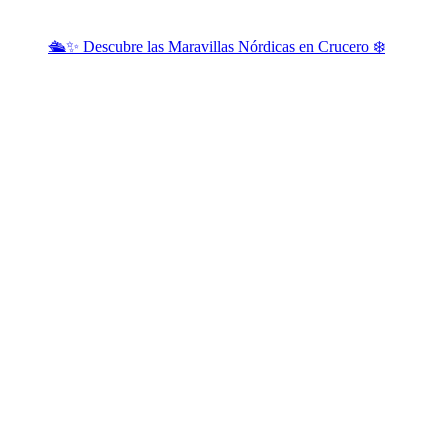
🛳️✨ Descubre las Maravillas Nórdicas en Crucero ❄️