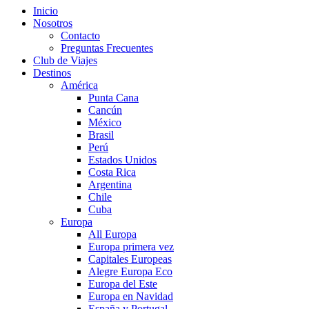
Inicio
Nosotros
Contacto
Preguntas Frecuentes
Club de Viajes
Destinos
América
Punta Cana
Cancún
México
Brasil
Perú
Estados Unidos
Costa Rica
Argentina
Chile
Cuba
Europa
All Europa
Europa primera vez
Capitales Europeas
Alegre Europa Eco
Europa del Este
Europa en Navidad
España y Portugal