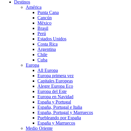
Destinos
América
Punta Cana
Cancún
México
Brasil
Perú
Estados Unidos
Costa Rica
Argentina
Chile
Cuba
Europa
All Europa
Europa primera vez
Capitales Europeas
Alegre Europa Eco
Europa del Este
Europa en Navidad
España y Portugal
España, Portugal e Italia
España, Portugal y Marruecos
Puebleando por España
España y Marruecos
Medio Oriente