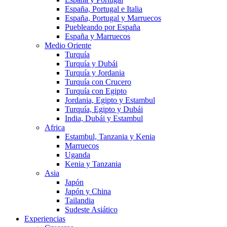
España, Portugal e Italia
España, Portugal y Marruecos
Puebleando por España
España y Marruecos
Medio Oriente
Turquía
Turquía y Dubái
Turquía y Jordania
Turquía con Crucero
Turquía con Egipto
Jordania, Egipto y Estambul
Turquía, Egipto y Dubái
India, Dubái y Estambul
Africa
Estambul, Tanzania y Kenia
Marruecos
Uganda
Kenia y Tanzania
Asia
Japón
Japón y China
Tailandia
Sudeste Asiático
Experiencias