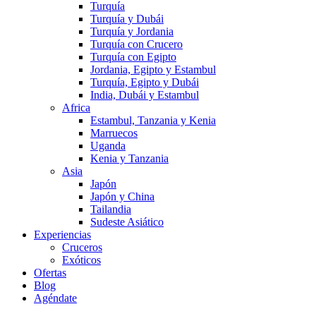
Turquía
Turquía y Dubái
Turquía y Jordania
Turquía con Crucero
Turquía con Egipto
Jordania, Egipto y Estambul
Turquía, Egipto y Dubái
India, Dubái y Estambul
Africa
Estambul, Tanzania y Kenia
Marruecos
Uganda
Kenia y Tanzania
Asia
Japón
Japón y China
Tailandia
Sudeste Asiático
Experiencias
Cruceros
Exóticos
Ofertas
Blog
Agéndate