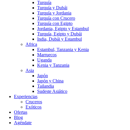
Turquía
Turquía y Dubái
Turquía y Jordania
Turquía con Crucero
Turquía con Egipto
Jordania, Egipto y Estambul
Turquía, Egipto y Dubái
India, Dubái y Estambul
Africa
Estambul, Tanzania y Kenia
Marruecos
Uganda
Kenia y Tanzania
Asia
Japón
Japón y China
Tailandia
Sudeste Asiático
Experiencias
Cruceros
Exóticos
Ofertas
Blog
Agéndate