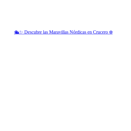
🛳️✨ Descubre las Maravillas Nórdicas en Crucero ❄️