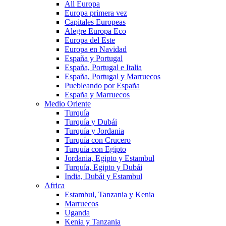
All Europa
Europa primera vez
Capitales Europeas
Alegre Europa Eco
Europa del Este
Europa en Navidad
España y Portugal
España, Portugal e Italia
España, Portugal y Marruecos
Puebleando por España
España y Marruecos
Medio Oriente
Turquía
Turquía y Dubái
Turquía y Jordania
Turquía con Crucero
Turquía con Egipto
Jordania, Egipto y Estambul
Turquía, Egipto y Dubái
India, Dubái y Estambul
Africa
Estambul, Tanzania y Kenia
Marruecos
Uganda
Kenia y Tanzania