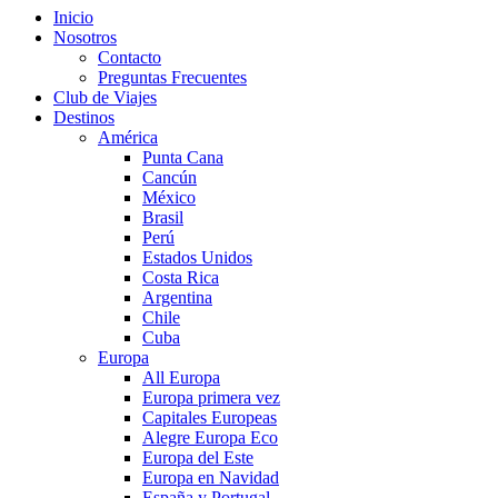
Inicio
Nosotros
Contacto
Preguntas Frecuentes
Club de Viajes
Destinos
América
Punta Cana
Cancún
México
Brasil
Perú
Estados Unidos
Costa Rica
Argentina
Chile
Cuba
Europa
All Europa
Europa primera vez
Capitales Europeas
Alegre Europa Eco
Europa del Este
Europa en Navidad
España y Portugal