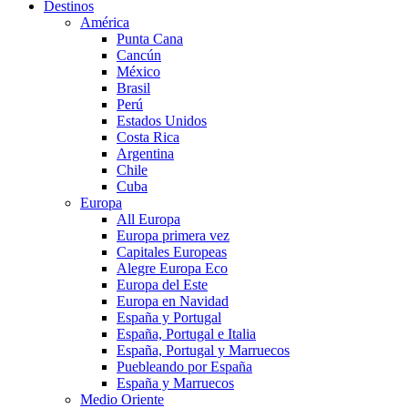
Destinos
América
Punta Cana
Cancún
México
Brasil
Perú
Estados Unidos
Costa Rica
Argentina
Chile
Cuba
Europa
All Europa
Europa primera vez
Capitales Europeas
Alegre Europa Eco
Europa del Este
Europa en Navidad
España y Portugal
España, Portugal e Italia
España, Portugal y Marruecos
Puebleando por España
España y Marruecos
Medio Oriente