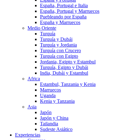
España, Portugal e Italia
España, Portugal y Marruecos
Puebleando por España
España y Marruecos
Medio Oriente
Turquía
Turquía y Dubái
Turquía y Jordania
Turquía con Crucero
Turquía con Egipto
Jordania, Egipto y Estambul
Turquía, Egipto y Dubái
India, Dubái y Estambul
Africa
Estambul, Tanzania y Kenia
Marruecos
Uganda
Kenia y Tanzania
Asia
Japón
Japón y China
Tailandia
Sudeste Asiático
Experiencias